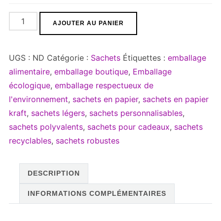
quantité
AJOUTER AU PANIER
de
Sachets
UGS :
ND
Catégorie :
Sachets
Étiquettes :
emballage
papier
alimentaire
,
emballage boutique
,
Emballage
-
écologique
,
emballage respectueux de
Lot
l'environnement
,
sachets en papier
,
sachets en papier
de
kraft
,
sachets légers
,
sachets personnalisables
,
250
sachets polyvalents
,
sachets pour cadeaux
,
sachets
unités
recyclables
,
sachets robustes
-
Format
12x20cm
DESCRIPTION
INFORMATIONS COMPLÉMENTAIRES