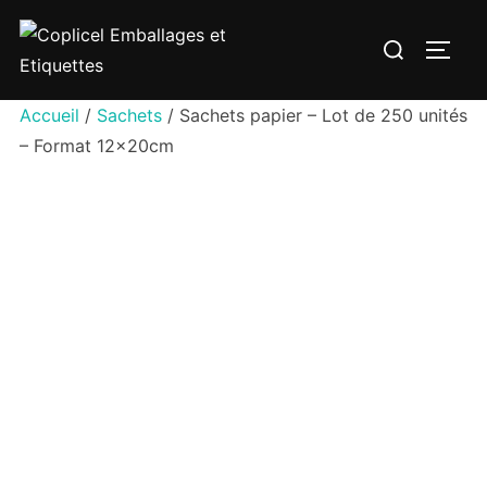
Aller
Rechercher :
au
PERM
contenu
Accueil
/
Sachets
/ Sachets papier – Lot de 250 unités
– Format 12x20cm