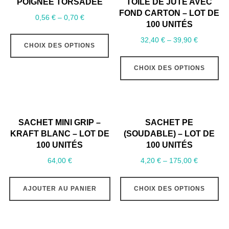
POIGNÉE TORSADÉE
TOILE DE JUTE AVEC
FOND CARTON – LOT DE
0,56
€
–
0,70
€
100 UNITÉS
Ce
32,40
€
–
39,90
€
CHOIX DES OPTIONS
produit
Ce
a
CHOIX DES OPTIONS
pr
plusieurs
a
variations.
pl
Les
var
options
SACHET MINI GRIP –
SACHET PE
Le
KRAFT BLANC – LOT DE
(SOUDABLE) – LOT DE
peuvent
op
100 UNITÉS
100 UNITÉS
être
pe
64,00
€
4,20
€
–
175,00
€
choisies
êt
Ce
sur
ch
AJOUTER AU PANIER
CHOIX DES OPTIONS
pr
la
su
a
page
la
pl
du
pa