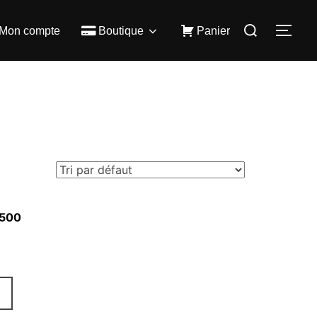
Rechercher :
Mon compte
Boutique
Panier
PER
 500
Ce
produit