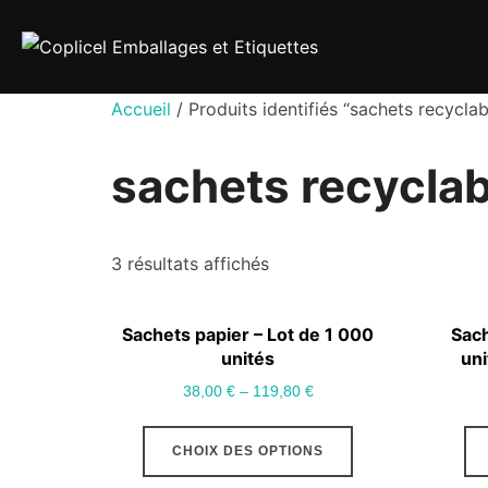
Aller
au
contenu
Accueil
/ Produits identifiés “sachets recyclab
sachets recycla
3 résultats affichés
Sachets papier – Lot de 1 000
Sach
unités
un
38,00
€
–
119,80
€
Ce
CHOIX DES OPTIONS
produit