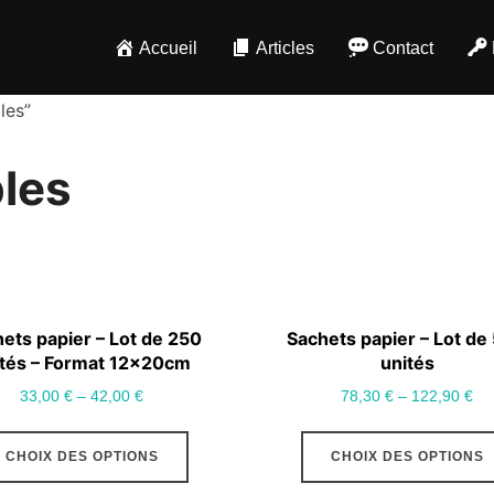
Accueil
Articles
Contact
les”
bles
ets papier – Lot de 250
Sachets papier – Lot de
ités – Format 12x20cm
unités
33,00
€
–
42,00
€
78,30
€
–
122,90
€
Ce
CHOIX DES OPTIONS
CHOIX DES OPTIONS
produit