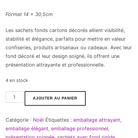
Format 14 x 30,5cm
Les sachets fonds cartons décorés allient visibilité,
stabilité et élégance, parfaits pour mettre en valeur
confiseries, produits artisanaux ou cadeaux. Avec leur
fond décoré et leur design soigné, ils offrent une
présentation attrayante et professionnelle.
4 en stock
quantité
AJOUTER AU PANIER
de
Sachet
Catégorie :
Noël
Étiquettes :
emballage attrayant
,
fond
emballage élégant
,
emballage professionnel
,
carton
présentation soignée
,
sachets avec fond rigide
,