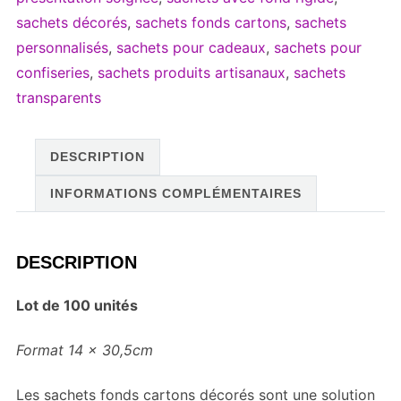
décoré
sachets décorés
,
sachets fonds cartons
,
sachets
-
personnalisés
,
sachets pour cadeaux
,
sachets pour
Douceur
confiseries
,
sachets produits artisanaux
,
sachets
de
transparents
fêtes
-
Lot
DESCRIPTION
de
INFORMATIONS COMPLÉMENTAIRES
100
unités
DESCRIPTION
Lot de 100 unités
Format 14 x 30,5cm
Les sachets fonds cartons décorés sont une solution