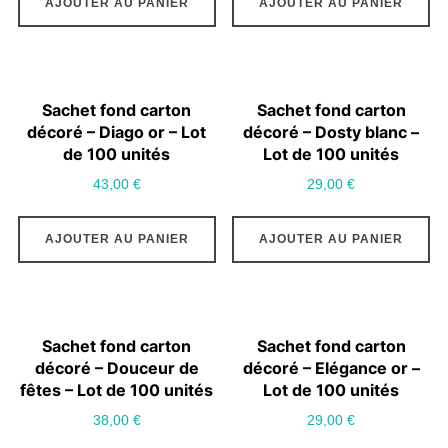
AJOUTER AU PANIER
AJOUTER AU PANIER
sur
la
page
du
Sachet fond carton
Sachet fond carton
décoré – Diago or – Lot
décoré – Dosty blanc –
produit
de 100 unités
Lot de 100 unités
43,00
€
29,00
€
AJOUTER AU PANIER
AJOUTER AU PANIER
Sachet fond carton
Sachet fond carton
décoré – Douceur de
décoré – Elégance or –
fêtes – Lot de 100 unités
Lot de 100 unités
38,00
€
29,00
€