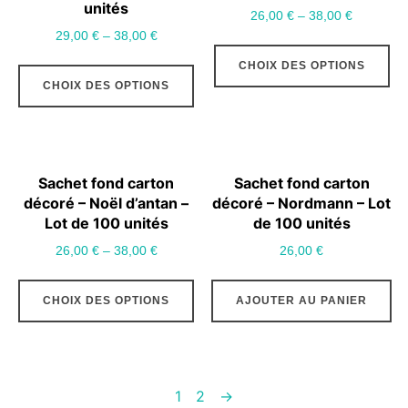
unités
pe
26,00
€
–
38,00
€
êt
29,00
€
–
38,00
€
Ce
ch
Ce
CHOIX DES OPTIONS
pr
su
CHOIX DES OPTIONS
produit
a
la
a
pl
pa
plusieurs
var
du
variations.
Le
Sachet fond carton
Sachet fond carton
pr
Les
op
décoré – Noël d’antan –
décoré – Nordmann – Lot
options
Lot de 100 unités
de 100 unités
pe
peuvent
êt
26,00
€
–
38,00
€
26,00
€
être
ch
Ce
choisies
su
CHOIX DES OPTIONS
AJOUTER AU PANIER
produit
sur
la
a
la
pa
plusieurs
page
du
variations.
1
2
→
du
pr
Les