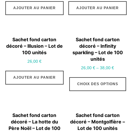
AJOUTER AU PANIER
AJOUTER AU PANIER
Sachet fond carton
Sachet fond carton
décoré – Illusion – Lot de
décoré – Infinity
100 unités
sparkling – Lot de 100
unités
26,00
€
26,00
€
–
38,00
€
Ce
AJOUTER AU PANIER
CHOIX DES OPTIONS
pr
a
pl
var
Sachet fond carton
Sachet fond carton
Le
décoré – La hotte du
décoré – Montgolfière –
op
Père Noël – Lot de 100
Lot de 100 unités