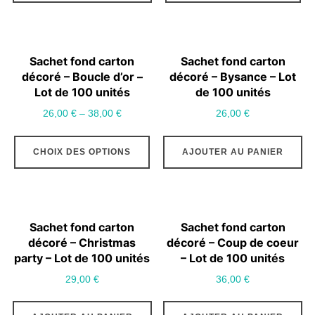
a
pl
var
Sachet fond carton
Sachet fond carton
Le
décoré – Boucle d’or –
décoré – Bysance – Lot
op
Lot de 100 unités
de 100 unités
pe
26,00
€
–
38,00
€
26,00
€
êt
Ce
ch
CHOIX DES OPTIONS
AJOUTER AU PANIER
produit
su
a
la
plusieurs
pa
variations.
du
Sachet fond carton
Sachet fond carton
Les
décoré – Christmas
décoré – Coup de coeur
pr
options
party – Lot de 100 unités
– Lot de 100 unités
peuvent
29,00
€
36,00
€
être
choisies