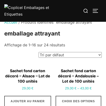
Aller
Rechercher :
au
PERM
contenu
Accueil
/ Produits identifiés “emballage attrayant”
emballage attrayant
Affichage de 1–16 sur 24 résultats
Sachet fond carton
Sachet fond carton
décoré – Alsace – Lot de
décoré – Andalousie –
100 unités
Lot de 100 unités
29,00
€
29,00
€
–
43,00
€
Ce
AJOUTER AU PANIER
CHOIX DES OPTIONS
pr