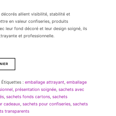
corés allient visibilité, stabilité et
ttre en valeur confiseries, produits
c leur fond décoré et leur design soigné, ils
ttrayante et professionnelle.
NIER
Étiquettes :
emballage attrayant
,
emballage
sionnel
,
présentation soignée
,
sachets avec
és
,
sachets fonds cartons
,
sachets
ur cadeaux
,
sachets pour confiseries
,
sachets
ts transparents