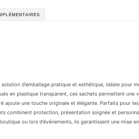
blanc
-
MPLÉMENTAIRES
Lot
de
100
unités
solution d’emballage pratique et esthétique, idéale pour m
iqués en plastique transparent, ces sachets permettent une vi
 ajoute une touche originale et élégante. Parfaits pour les 
ts combinent protection, présentation soignée et personnal
boutique ou lors d’événements, ils garantissent une mise en