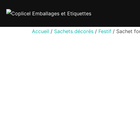
Aller
au
contenu
Accueil
/
Sachets décorés
/
Festif
/ Sachet fo