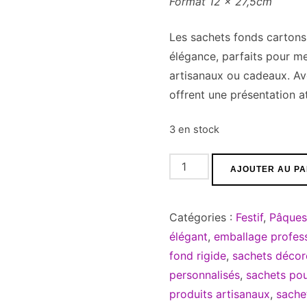
Format 12 x 27,5cm
Les sachets fonds cartons dé
élégance, parfaits pour me
artisanaux ou cadeaux. Ave
offrent une présentation a
3 en stock
quantité
AJOUTER AU PA
de
Sachet
Catégories :
Festif
,
Pâques
fond
élégant
,
emballage profes
carton
fond rigide
,
sachets décor
décoré
personnalisés
,
sachets po
-
produits artisanaux
,
sache
Pois