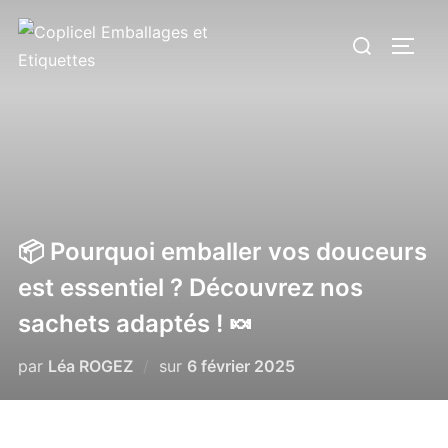
Aller
Rechercher :
au
PERM
contenu
📦 Pourquoi emballer vos douceurs
est essentiel ? Découvrez nos
sachets adaptés ! 🍬
Publié
par
Léa ROGEZ
sur
6 février 2025
le