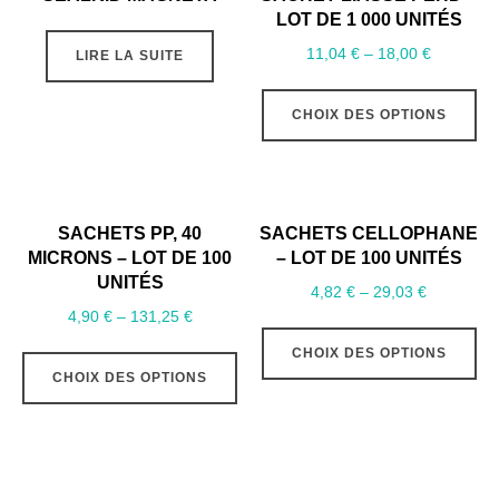
LOT DE 1 000 UNITÉS
11,04
€
–
18,00
€
LIRE LA SUITE
Ce
CHOIX DES OPTIONS
pr
a
pl
var
SACHETS PP, 40
SACHETS CELLOPHANE
Le
MICRONS – LOT DE 100
– LOT DE 100 UNITÉS
op
UNITÉS
4,82
€
–
29,03
€
pe
4,90
€
–
131,25
€
Ce
êt
Ce
CHOIX DES OPTIONS
pr
ch
CHOIX DES OPTIONS
produit
a
su
a
pl
la
plusieurs
var
pa
variations.
Le
du