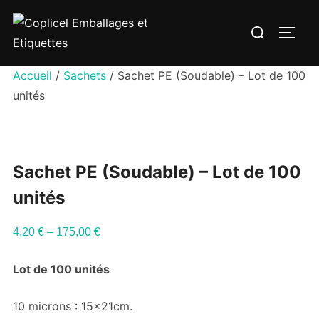
Aller
Rechercher :
au
PERM
contenu
Accueil
/
Sachets
/ Sachet PE (Soudable) – Lot de 100
unités
Sachet PE (Soudable) – Lot de 100
unités
4,20
€
–
175,00
€
Lot de 100 unités
10 microns : 15x21cm.