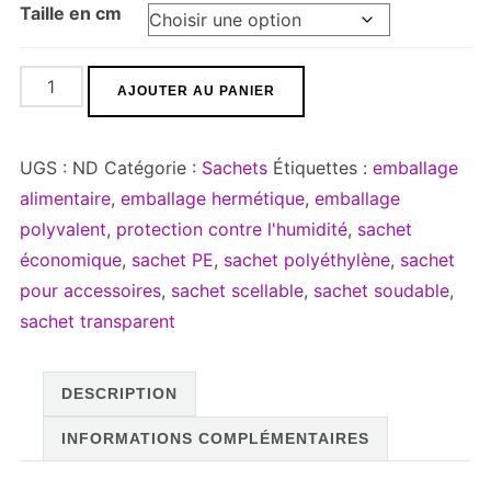
Taille en cm
quantité
AJOUTER AU PANIER
de
Sachet
UGS :
ND
Catégorie :
Sachets
Étiquettes :
emballage
PE
alimentaire
,
emballage hermétique
,
emballage
(Soudable)
polyvalent
,
protection contre l'humidité
,
sachet
-
économique
,
sachet PE
,
sachet polyéthylène
,
sachet
Lot
pour accessoires
,
sachet scellable
,
sachet soudable
,
de
sachet transparent
100
unités
DESCRIPTION
INFORMATIONS COMPLÉMENTAIRES