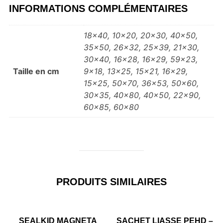
INFORMATIONS COMPLÉMENTAIRES
18×40, 10×20, 20×30, 40×50,
35×50, 26×32, 25×39, 21×30,
30×40, 16×28, 16×29, 59×23,
Taille en cm
9×18, 13×25, 15×21, 16×29,
15×25, 50×70, 36×53, 50×60,
30×35, 40×80, 40×50, 22×90,
60×85, 60×80
PRODUITS SIMILAIRES
SEALKID MAGNETA
SACHET LIASSE PEHD –