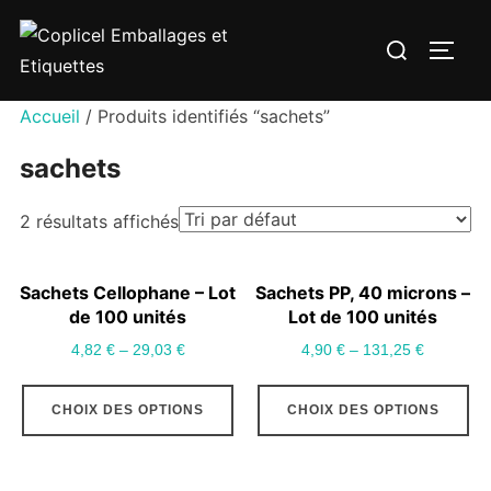
Aller
Rechercher :
au
PERM
contenu
Accueil
/ Produits identifiés “sachets”
sachets
2 résultats affichés
Sachets Cellophane – Lot
Sachets PP, 40 microns –
de 100 unités
Lot de 100 unités
4,82
€
–
29,03
€
4,90
€
–
131,25
€
Ce
Ce
CHOIX DES OPTIONS
CHOIX DES OPTIONS
produit
pr
a
a
plusieurs
pl