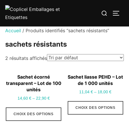
Aller
Rechercher :
au
PERM
contenu
Accueil
/ Produits identifiés “sachets résistants”
sachets résistants
2 résultats affichés
Sachet écorné
Sachet liasse PEHD – Lot
transparent – Lot de 100
de 1 000 unités
unités
11,04
€
–
18,00
€
14,60
€
–
22,90
€
Ce
Ce
CHOIX DES OPTIONS
pr
CHOIX DES OPTIONS
produit
a
a
pl