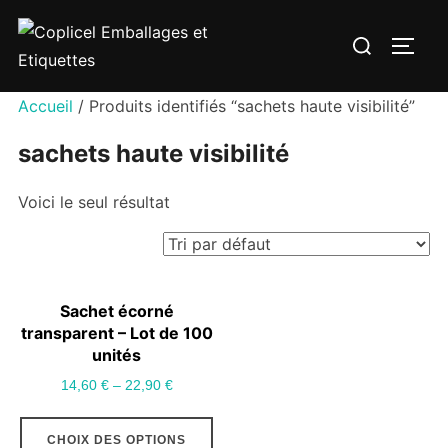
Aller
Rechercher :
au
PERM
contenu
Accueil
/ Produits identifiés “sachets haute visibilité”
sachets haute visibilité
Voici le seul résultat
Sachet écorné
transparent – Lot de 100
unités
14,60
€
–
22,90
€
Ce
CHOIX DES OPTIONS
produit