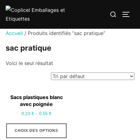
Aller
Rechercher :
au
PERM
contenu
Accueil
/ Produits identifiés “sac pratique”
sac pratique
Voici le seul résultat
Sacs plastiques blanc
avec poignée
0,23
€
–
0,55
€
Ce
CHOIX DES OPTIONS
produit