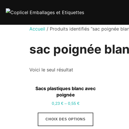
Aller
au
contenu
Accueil
/ Produits identifiés “sac poignée bla
sac poignée bla
Voici le seul résultat
Sacs plastiques blanc avec
poignée
0,23
€
–
0,55
€
Ce
CHOIX DES OPTIONS
produit