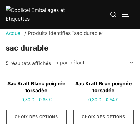
Aller
Rechercher :
au
PERM
contenu
Accueil
/ Produits identifiés “sac durable”
sac durable
5 résultats affichés
Sac Kraft Blanc poignée
Sac Kraft Brun poignée
torsadée
torsadée
0,30
€
–
0,65
€
0,30
€
–
0,54
€
Ce
Ce
CHOIX DES OPTIONS
CHOIX DES OPTIONS
produit
pr
a
a
plusieurs
pl