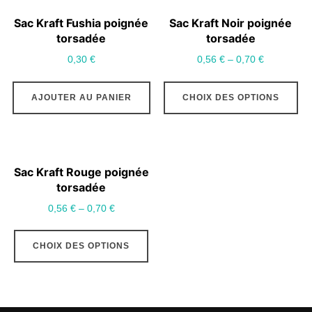
variations.
var
Sac Kraft Fushia poignée
Sac Kraft Noir poignée
Les
Le
torsadée
torsadée
options
op
0,30
€
0,56
€
–
0,70
€
peuvent
pe
Ce
être
êt
AJOUTER AU PANIER
CHOIX DES OPTIONS
pr
choisies
ch
a
sur
su
pl
la
la
var
page
pa
Sac Kraft Rouge poignée
Le
du
du
torsadée
op
produit
pr
0,56
€
–
0,70
€
pe
Ce
êt
CHOIX DES OPTIONS
produit
ch
a
su
plusieurs
la
variations.