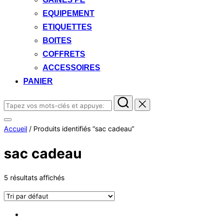
EQUIPEMENT
ETIQUETTES
BOITES
COFFRETS
ACCESSOIRES
PANIER
Rechercher :
Permuter
Accueil
/ Produits identifiés “sac cadeau”
la
colonne
latérale
sac cadeau
et
la
navigation
5 résultats affichés