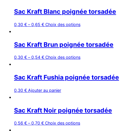
Sac Kraft Blanc poignée torsadée
Ce
0,30
€
–
0,65
€
Choix des options
produit
a
Sac Kraft Brun poignée torsadée
plusieurs
variations.
Ce
0,30
€
–
0,54
€
Choix des options
Les
produit
options
a
peuvent
Sac Kraft Fushia poignée torsadée
plusieurs
être
variations.
choisies
0,30
€
Ajouter au panier
Les
sur
options
la
peuvent
page
Sac Kraft Noir poignée torsadée
être
du
choisies
produit
Ce
0,56
€
–
0,70
€
Choix des options
sur
produit