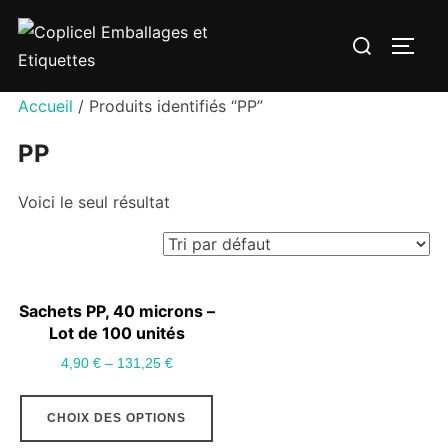
Aller
Rechercher :
au
PERM
contenu
Accueil
/ Produits identifiés “PP”
PP
Voici le seul résultat
Sachets PP, 40 microns –
Lot de 100 unités
4,90
€
–
131,25
€
Ce
CHOIX DES OPTIONS
produit