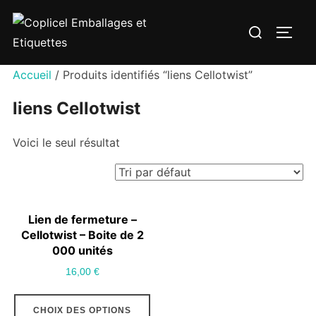
Aller
Rechercher :
au
PERM
contenu
Accueil
/ Produits identifiés “liens Cellotwist”
liens Cellotwist
Voici le seul résultat
Lien de fermeture –
Cellotwist – Boite de 2
000 unités
16,00
€
Ce
CHOIX DES OPTIONS
produit