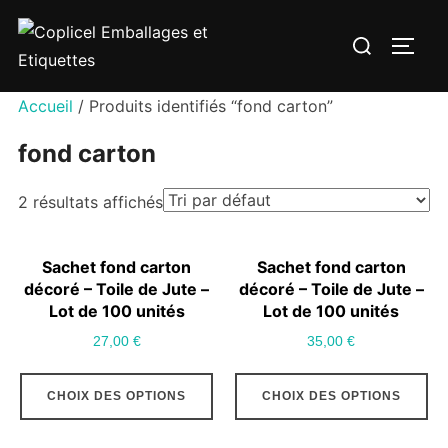
Aller
Rechercher :
au
PERM
contenu
Accueil
/ Produits identifiés “fond carton”
fond carton
2 résultats affichés
Sachet fond carton
Sachet fond carton
décoré – Toile de Jute –
décoré – Toile de Jute –
Lot de 100 unités
Lot de 100 unités
27,00
€
35,00
€
Ce
Ce
CHOIX DES OPTIONS
CHOIX DES OPTIONS
produit
pr
a
a