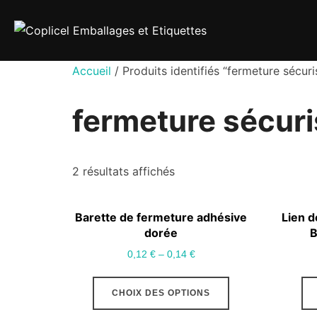
Aller
au
contenu
Accueil
/ Produits identifiés “fermeture sécuri
fermeture sécur
2 résultats affichés
Barette de fermeture adhésive
Lien d
dorée
B
0,12
€
–
0,14
€
Ce
CHOIX DES OPTIONS
produit