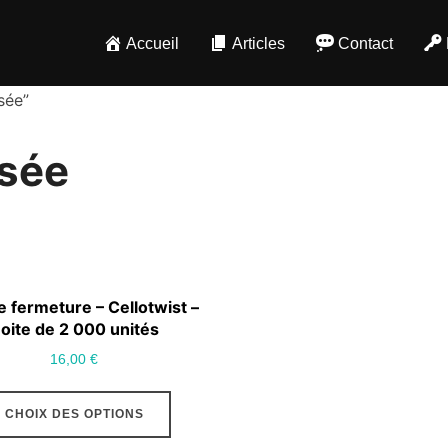
Accueil
Articles
Contact
sée”
isée
e fermeture – Cellotwist –
oite de 2 000 unités
16,00
€
Ce
CHOIX DES OPTIONS
produit