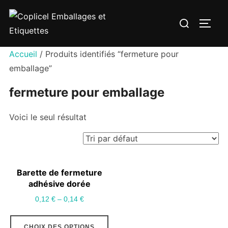
Aller
Rechercher :
au
PERM
contenu
Accueil
/ Produits identifiés “fermeture pour
emballage”
fermeture pour emballage
Voici le seul résultat
Barette de fermeture
adhésive dorée
0,12
€
–
0,14
€
Ce
CHOIX DES OPTIONS