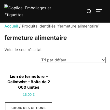
Aller
Rechercher :
au
PERM
contenu
Accueil
/ Produits identifiés “fermeture alimentaire”
fermeture alimentaire
Voici le seul résultat
Lien de fermeture –
Cellotwist – Boite de 2
000 unités
16,00
€
Ce
CHOIX DES OPTIONS
produit