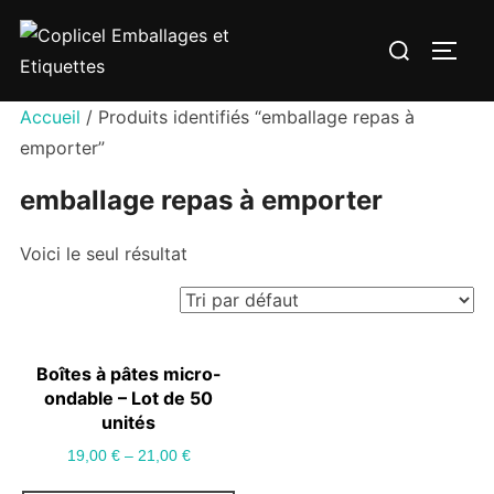
Aller
Rechercher :
au
PERM
contenu
Accueil
/ Produits identifiés “emballage repas à
emporter”
emballage repas à emporter
Voici le seul résultat
Boîtes à pâtes micro-
ondable – Lot de 50
unités
19,00
€
–
21,00
€
Ce