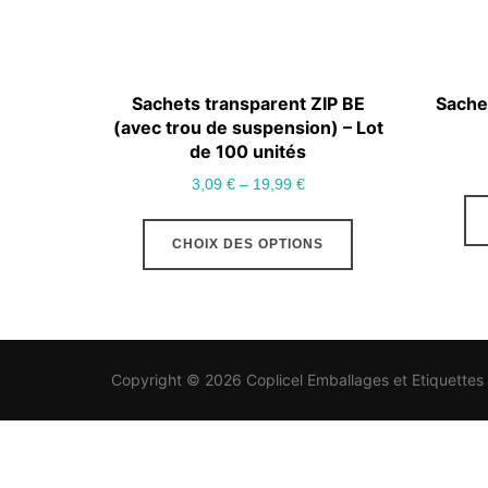
Sachets transparent ZIP BE
Sache
(avec trou de suspension) – Lot
de 100 unités
3,09
€
–
19,99
€
Ce
CHOIX DES OPTIONS
produit
a
plusieurs
variations.
Les
Copyright © 2026 Coplicel Emballages et Etiquettes
options
peuvent
être