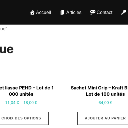
Accueil
Articles
Contact
que”
que
t liasse PEHD – Lot de 1
Sachet Mini Grip – Kraft B
000 unités
Lot de 100 unités
11,04
€
–
18,00
€
64,00
€
Ce
CHOIX DES OPTIONS
AJOUTER AU PANIER
produit