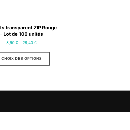
a
plusieurs
variations.
Les
ts transparent ZIP Rouge
options
– Lot de 100 unités
peuvent
3,90
€
–
29,40
€
être
Ce
choisies
CHOIX DES OPTIONS
produit
sur
a
la
plusieurs
page
variations.
du
Les
produit
options
peuvent
être
choisies