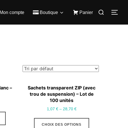
Rechercher :
Mon compte
Boutique
Panier
PER
lanc –
Sachets transparent ZIP (avec
trou de suspension) – Lot de
100 unités
1,07
€
–
28,70
€
Ce
CHOIX DES OPTIONS
produit