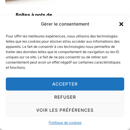
Boîtes à pots de
confitures ou miels
Gérer le consentement
1,25
€
–
1,35
€
Pour offrir les meilleures expériences, nous utilisons des technologies
telles que les cookies pour stocker et/ou accéder aux informations des
CHOIX DES OPTIONS
appareils. Le fait de consentir à ces technologies nous permettra de
traiter des données telles que le comportement de navigation ou les ID
Ce
uniques sur ce site. Le fait de ne pas consentir ou de retirer son
consentement peut avoir un effet négatif sur certaines caractéristiques
produit
et fonctions.
a
plusieurs
Copyright © 2026 Coplicel Emballages et Etiquettes
ACCEPTER
variations.
Inspiro Theme
par
WPZOOM
Les
REFUSER
options
VOIR LES PRÉFÉRENCES
peuvent
être
Politique de cookies
choisies