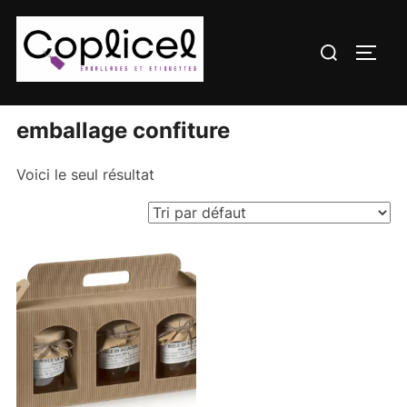
Aller
au
Rechercher :
PERM
contenu
Accueil
/ Produits identifiés “emballage confiture”
emballage confiture
Voici le seul résultat