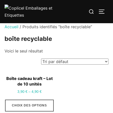
Aller
Rechercher :
au
PERM
contenu
Accueil
/ Produits identifiés “boîte recyclable”
boîte recyclable
Voici le seul résultat
Boîte cadeau kraft – Lot
de 10 unités
3,90
€
–
4,90
€
Ce
CHOIX DES OPTIONS
produit