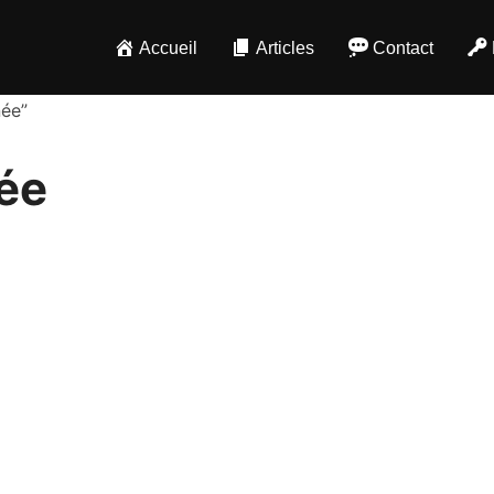
Accueil
Articles
Contact
née”
ée