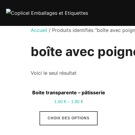
Aller
au
contenu
Accueil
/ Produits identifiés “boîte avec poig
boîte avec poign
Voici le seul résultat
Boite transparente – pâtisserie
1,60
€
–
1,80
€
Ce
CHOIX DES OPTIONS
produit
a