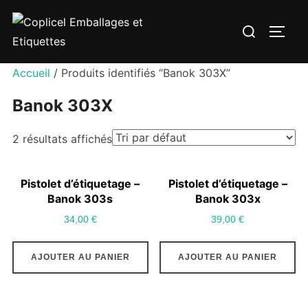
Aller
Rechercher :
au
PERM
contenu
Accueil
/ Produits identifiés “Banok 303X”
Banok 303X
2 résultats affichés
Pistolet d’étiquetage –
Pistolet d’étiquetage –
Banok 303s
Banok 303x
34,00
€
39,00
€
AJOUTER AU PANIER
AJOUTER AU PANIER