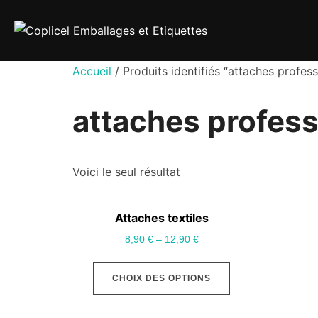
Aller
au
contenu
Accueil
/ Produits identifiés “attaches profess
attaches profess
Voici le seul résultat
Attaches textiles
8,90
€
–
12,90
€
Ce
CHOIX DES OPTIONS
produit
a