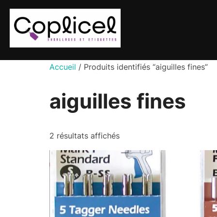
Aller
au
contenu
Accueil
/ Produits identifiés “aiguilles fines”
aiguilles fines
2 résultats affichés